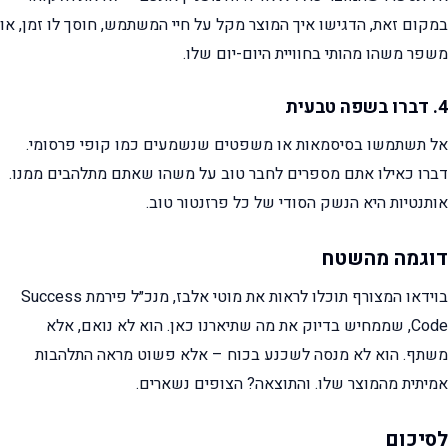
במקום זאת, הדגישו איך המוצר מקל על חיי המשתמש, חוסך לו זמן, או
משפר משהו מהותי בחוויית היום-יום שלו.
4. דברו בשפה טבעית
אל תשתמשו בסיסמאות או משפטים שנשמעים כמו קופי פרסומי.
דברו כאילו אתם מספרים לחבר טוב על משהו שאתם מתלהבים ממנו.
אותנטיות היא הנשק הסודי של כל פרזנטור טוב.
דוגמה מהשטח
בוידאו המצורף תוכלו לראות את מוטי אלבז, מנכ״ל פירמת Success
Code, שממחיש בדיוק את מה שתיארנו כאן. הוא לא נואם, אלא
משתף. הוא לא מנסה לשכנע בכוח – אלא פשוט מראה התלהבות
אמיתית מהמוצר שלו. והתוצאה? הצופים נשארים.
לסיכום