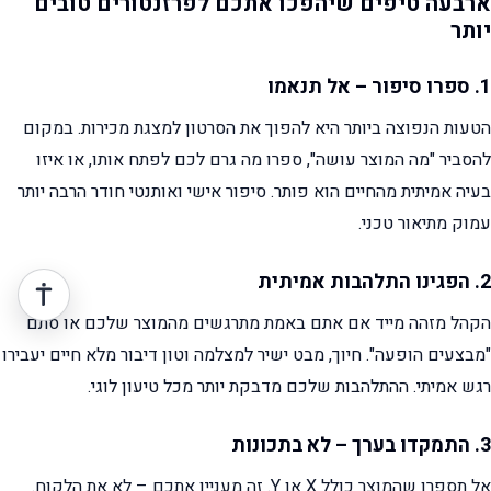
ארבעה טיפים שיהפכו אתכם לפרזנטורים טובים
יותר
1. ספרו סיפור – אל תנאמו
הטעות הנפוצה ביותר היא להפוך את הסרטון למצגת מכירות. במקום
להסביר "מה המוצר עושה", ספרו מה גרם לכם לפתח אותו, או איזו
בעיה אמיתית מהחיים הוא פותר. סיפור אישי ואותנטי חודר הרבה יותר
עמוק מתיאור טכני.
2. הפגינו התלהבות אמיתית
הקהל מזהה מייד אם אתם באמת מתרגשים מהמוצר שלכם או סתם
"מבצעים הופעה". חיוך, מבט ישיר למצלמה וטון דיבור מלא חיים יעבירו
רגש אמיתי. ההתלהבות שלכם מדבקת יותר מכל טיעון לוגי.
3. התמקדו בערך – לא בתכונות
אל תספרו שהמוצר כולל X או Y. זה מעניין אתכם – לא את הלקוח.